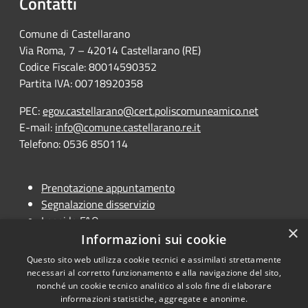
Contatti
Comune di Castellarano
Via Roma, 7 – 42014 Castellarano (RE)
Codice Fiscale: 80014590352
Partita IVA: 00718920358
PEC:
egov.castellarano@cert.poliscomuneamico.net
E-mail:
info@comune.castellarano.re.it
Telefono: 0536 850114
Prenotazione appuntamento
Segnalazione disservizio
Leggi le FAQ
×
Richiesta assistenza
Informazioni sui cookie
Questo sito web utilizza cookie tecnici e assimilati strettamente
necessari al corretto funzionamento e alla navigazione del sito,
nonché un cookie tecnico analitico al solo fine di elaborare
informazioni statistiche, aggregate e anonime.
RSS
Copyright © 2026 • Portale